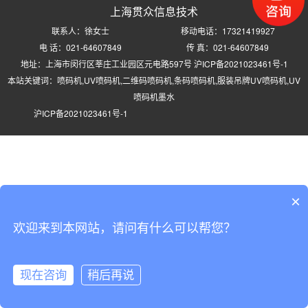
上海贯众信息技术
联系人：徐女士
移动电话：17321419927
电 话：021-64607849
传 真：021-64607849
地址：上海市闵行区莘庄工业园区元电路597号
沪ICP备2021023461号-1
本站关键词：喷码机,UV喷码机,二维码喷码机,条码喷码机,服装吊牌UV喷码机,UV
喷码机墨水
沪ICP备2021023461号-1
×
欢迎来到本网站，请问有什么可以帮您？
现在咨询
稍后再说