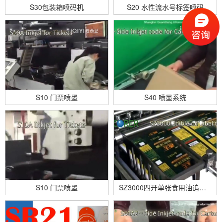
S30包装箱喷码机
S20 水性流水号标签喷码
S10 门票喷墨
S40 喷墨系统
S10 门票喷墨
SZ3000四开单张食用油追溯码