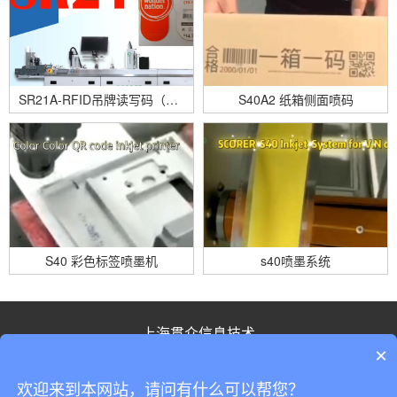
SR21A-RFID吊牌读写码（2台同时）
S40A2 纸箱侧面喷码
S40 彩色标签喷墨机
s40喷墨系统
上海贯众信息技术
×
联系人：徐女士
移动电话：17321419927
电 话：021-64607849
传 真：021-64607849
欢迎来到本网站，请问有什么可以帮您？