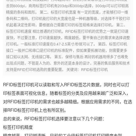
去到600dpi，商用标签打印机有203dpi和300dpi选择，300dpi可以打印较高
精度的条码和图形。 第二、标签打印机宽度 有一定的宽度，才能够打印一维
条码和二维码，打印机能打印的大宽度也是一种机器等级，对选择不干胶打印
机起着决定性影响，要根据自己需要打印的标签规格来选择打印机。 第三、
标签打印机速度 相比普通的打印机，RFID标签打印机的优势之一就是打印速
度快，不过要注意，打印速度越快，精度越低，要平衡自己的需求来选择调整
打印机。一般标准打印速度在0.47-2.5英寸/秒就可以了。 第四、标签打印机
接口 一般并口和串口是打印机的标准配件，但如果要拓展功能，则需要更多
接口如以太网、无线接口等。 第五、保修与售后 再好的机器用得多了也难免
出现点问题，不管是人为的、意外的还是本身的设计，完善的售后服务和技术
支持是RFID打印机选购的重要配置。 关键词：RFID标签打印机
RFID标签打印机可以读取和写入RFID标签芯片数据，同时也可以打
印标签表面可视化信息，随着标签的分类及应用越来越广泛和深入，
对RFID标签打印机的需求也越多越精细。根据应用需求的不同，在选
择RFID标签打印机上也有所区别。
总的来说，RFID标签打印机选择要注意以下几个问题：
标签打印机精度
精度越高，打印越清晰，目前的工业级标签打印机打印精度去到